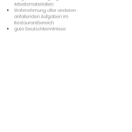
Arbeitsmaterialien
Wahrnehmung aller anderen 
anfallenden Aufgaben im 
Restaurantbereich
gute Deutschkenntnisse
Arbeitsstunden:
 ca. 15 pro Woche 
Art der Stelle:
 520,00 € 
Gehalt:
 ab 12,00€ pro Stunde 
Arbeitszeiten:
Abendschicht
Feiertagsarbeit
Frühschicht bei Frühstücksbuffet
Spätschicht
Tagschicht
Wochenendarbeit