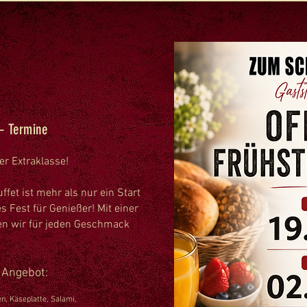
 – Termine
er Extraklasse!
fet ist mehr als nur ein Start
es Fest für Genießer! Mit einer
ben wir für jeden Geschmack
r Angebot:
n, Käseplatte, Salami,