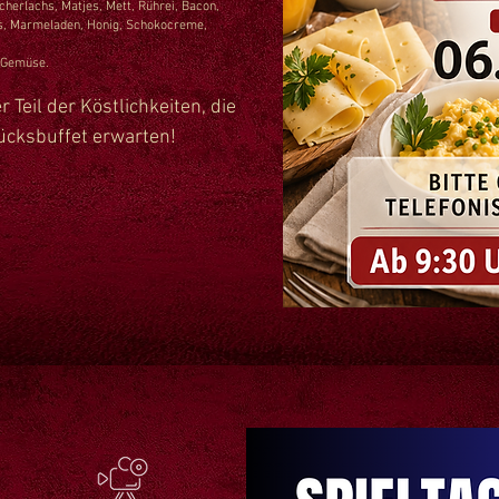
cherlachs, Matjes, Mett, Rührei, Bacon,
s, Marmeladen, Honig, Schokocreme,
, Gemüse.
r Teil der Köstlichkeiten, die
ücksbuffet erwarten!